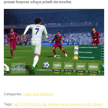
pemain berperan sebagai pelatih tim tersebut.
Categories:
Tidak Ada Kategori
Tags:
ea
,
FCTACTICAL
,
ios
,
mobile game
,
pcgame
,
ps5
,
Steam