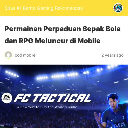
Situs #1 Berita Gaming Rekomendasi
Permainan Perpaduan Sepak Bola
dan RPG Meluncur di Mobile
cod mobile
2 years ago