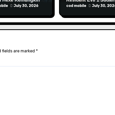
 Lebih Lama Lagi
Masuk Tahap Pre-
bile
July 30, 2026
cod mobile
July 30, 202
Produksi Sejak Tahun
Lalu
 fields are marked
*