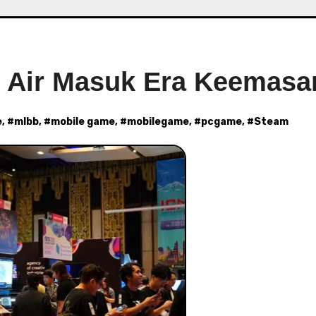
h Air Masuk Era Keemasa
e
, #
mlbb
, #
mobile game
, #
mobilegame
, #
pcgame
, #
Steam