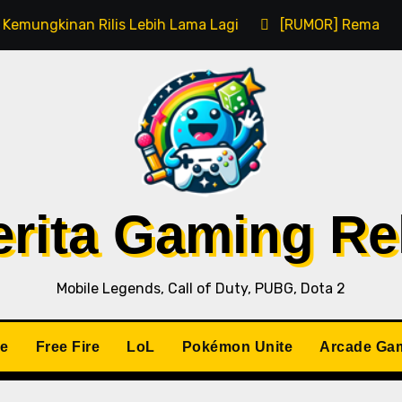
lis Lebih Lama Lagi
[RUMOR] Remake Resident Evil 1 
Berita Gaming R
Mobile Legends, Call of Duty, PUBG, Dota 2
le
Free Fire
LoL
Pokémon Unite
Arcade Ga