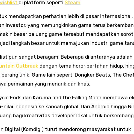
wishlist
di platform seperti
Steam
.
tuk mendapatkan perhatian lebih di pasar internasional. H
an investor, yang memungkinkan game terus berkemba
semakin besar peluang game tersebut mendapatkan sorot
enjadi langkah besar untuk memajukan industri game tana
list pun sangat beragam. Beberapa di antaranya adalah F
untain Outbreak
dengan tema horor bertahan hidup, hin
 perang unik. Game lain seperti Dongker Beats, The Chef
aya permainan yang menarik dan khas.
 Cycle Ends dan Karuma and the Falling Moon membawa e
-nilai Indonesia ke kancah global. Dari Android hingga N
uang bagi kreativitas developer lokal untuk berkembang
n Digital (Komdigi) turut mendorong masyarakat untuk