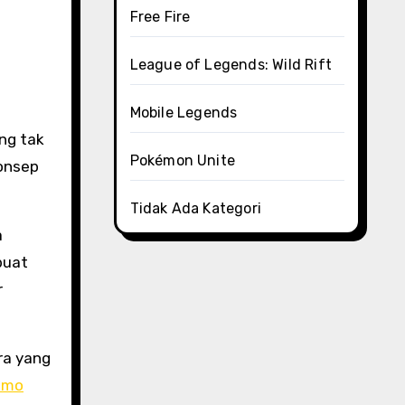
Free Fire
League of Legends: Wild Rift
Mobile Legends
ng tak
Pokémon Unite
konsep
Tidak Ada Kategori
a
buat
r
ra yang
emo