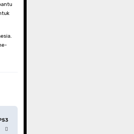
bantu
ntuk
esia.
me-
 PS3