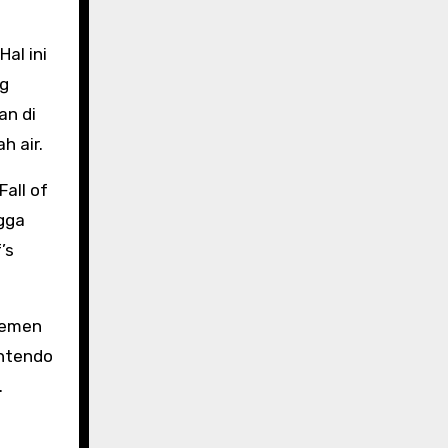
al ini
ng
an di
h air.
all of
gga
’s
lemen
intendo
.