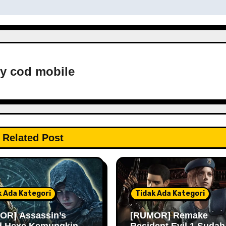
By
cod mobile
Related Post
k Ada Kategori
Tidak Ada Kategori
OR] Assassin’s
[RUMOR] Remake
d Hexe Kemungkinan
Resident Evil 1 Sudah