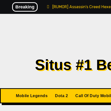
Skip
alware
Breaking
[RUMOR] Assassin’s Creed Hexe Kemungkinan Ri
to
content
Situs #1 
Mobile Legends
Dota 2
Call Of Duty Mobi