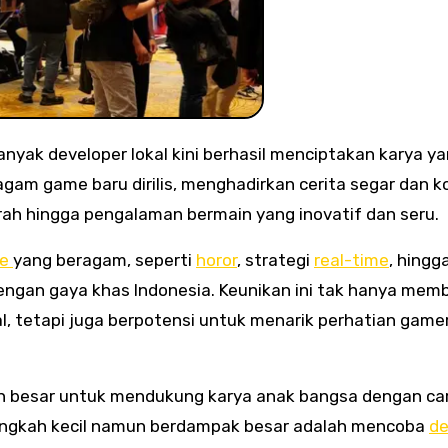
yak developer lokal kini berhasil menciptakan karya ya
ragam game baru dirilis, menghadirkan cerita segar dan 
jarah hingga pengalaman bermain yang inovatif dan seru.
re
yang beragam, seperti
horor
, strategi
real-time
, hingg
engan gaya khas Indonesia. Keunikan ini tak hanya mem
l, tetapi juga berpotensi untuk menarik perhatian game
n besar untuk mendukung karya anak bangsa dengan ca
langkah kecil namun berdampak besar adalah mencoba
d