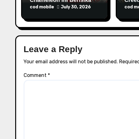
n
Malware
Rilis
cod mobile
July 30, 2026
cod mo
Leave a Reply
Your email address will not be published.
Required
Comment
*