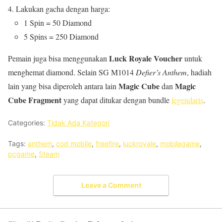
Lakukan gacha dengan harga:
1 Spin = 50 Diamond
5 Spins = 250 Diamond
Luck Royale Voucher
Pemain juga bisa menggunakan
untuk
menghemat diamond. Selain SG M1014
Defier’s Anthem
, hadiah
Magic Cube
Magic
lain yang bisa diperoleh antara lain
dan
Cube Fragment
yang dapat ditukar dengan bundle
legendaris
.
Categories:
Tidak Ada Kategori
Tags:
anthem
,
cod mobile
,
freefire
,
luckroyale
,
mobilegame
,
pcgame
,
Steam
Leave a Comment