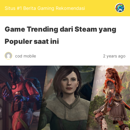
Situs #1 Berita Gaming Rekomendasi
Game Trending dari Steam yang
Populer saat ini
cod mobile
2 years ago